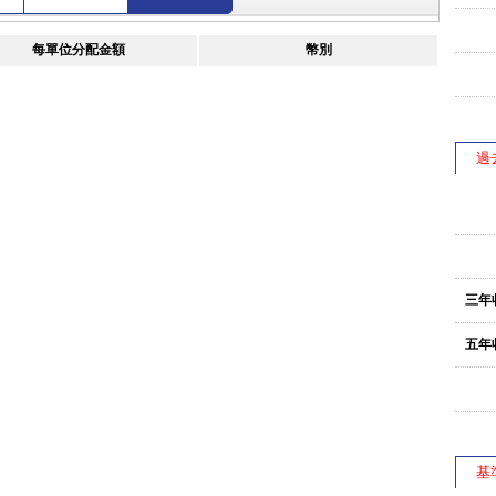
每單位分配金額
幣別
過
三年
五年
基