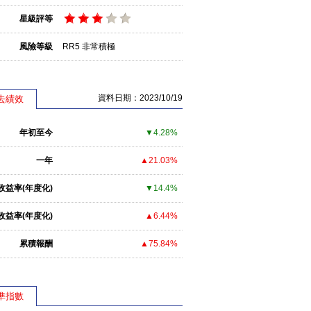
星級評等
風險等級
RR5 非常積極
資料日期：2023/10/19
去績效
年初至今
▼4.28%
一年
▲21.03%
收益率(年度化)
▼14.4%
收益率(年度化)
▲6.44%
累積報酬
▲75.84%
準指數