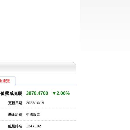
金速覽
淨值挪威克朗
3878.4700
▼2.06%
更新日期
2023/10/19
基金組別
中國股票
組別排名
124 / 182