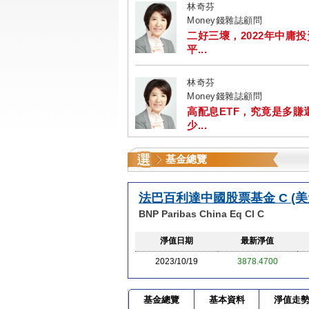
林奇芬
Money錢雜誌顧問
二好三壞，2022年中庸
平...
林奇芬
Money錢雜誌顧問
高配息ETF，究竟是多賺
少...
基金總覽
法巴百利達中國股票基金 C (美
BNP Paribas China Eq Cl C
淨值日期
最新淨值
2023/10/19
3878.4700
基金總覽
基本資料
淨值走