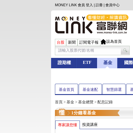
MONEY LINK 會員
登入
|
註冊
|
會員中心
設為首頁
台股
新聞
訂閱電子報
ETF
證期權
基金
國際
基金首頁
基金速配
智慧篩選
首頁
>
基金
> 基金總覽 > 配息記錄
1分鐘看基金
投資講座
專家讓您懂