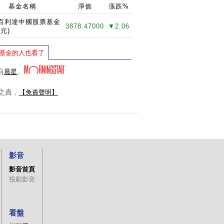
基金名稱
淨值
漲跌%
百利達中國股票基金
3878.47000
▼2.06
美元)
基金的人也看了
自
。
晨星
之責，
【免責聲明】
影音
影音首頁
投顧影音
看盤