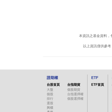
本資訊之基金資料，
以上資訊僅供參考
證期權
ETF
台股首頁
台指期貨
ETF首頁
大盤
個股期貨
個股
台指選擇權
排行
個股選擇權
選股
興櫃