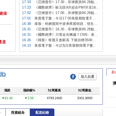
17:33
《亞洲股市》17:30，菲律賓跌96.29點...
17:23
《國際經濟》歐元區9月綜合PMI升至16...
17:02
《亞洲股市》17:00，菲律賓跌96.29點...
投資保
17:01
美股電子盤：今日17:00美股期指電子...
16:38
港股：科網股與中資券商股領跌，恆生...
16:31
《亞洲股市》16:30，菲律賓跌96.29點...
16:31
《國際經濟》川普走向獨裁？CNN：美...
16:26
《韓股》韓股又創新高 下個目標3500...
還是
16:13
美股電子盤：今(23)日美股期指電子盤...
基
元)
加入自選
漲跌
漲跌幅%
52周最高
52周最低
▼81.48
▼2.06
4793.2400
3301.9000
勢
投資組合
配息紀錄