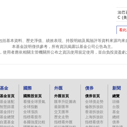
法巴
C (
看此
包括基本資料、歷史淨值、績效表現、持股明細及風險評等資料來源均來
本基金說明僅供參考，所有資訊揭露以基金公司公告為主。
，使用者應依相關主管機關所公布之資訊使用規定使用，並自負投資盈虧
基金
國際
外匯
債券
新聞
基金首頁
國際股首頁
外匯首頁
債券首頁
總覽
基金速配
看懂全球景氣
匯率升貶圖表
全球債走勢
頭條
智慧篩選
全球指數
最新匯率
倫敦拆放款
台股
基金排行
全球漲跌
交叉匯率
香港拆放款
基金
基金總覽
指標看股市
歷史走勢
上海拆放款
總經
自選基金
各國強度比較
指標看外匯
指標看債市
債券