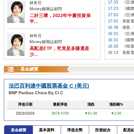
17:33
《亞洲
林奇芬
17:23
《國際
Money錢雜誌顧問
17:02
《亞洲
二好三壞，2022年中庸投資保
平...
17:01
美股電
16:38
港股：
16:31
《亞洲
林奇芬
16:31
《國際
Money錢雜誌顧問
16:26
《韓股
高配息ETF，究竟是多賺還是
16:13
美股電
少...
基金總覽
法巴百利達中國股票基金 C (美元)
BNP Paribas China Eq Cl C
淨值日期
最新淨值
漲跌
漲跌幅%
2023/10/19
3878.4700
▼81.48
▼2.06
基金總覽
基本資料
淨值走勢
投資組合
配息