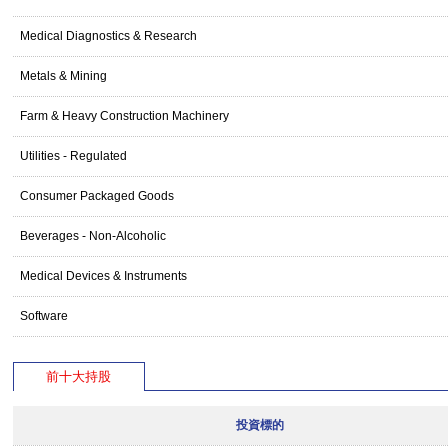
Medical Diagnostics & Research
Metals & Mining
Farm & Heavy Construction Machinery
Utilities - Regulated
Consumer Packaged Goods
Beverages - Non-Alcoholic
Medical Devices & Instruments
Software
前十大持股
投資標的