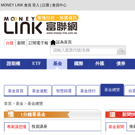
MONEY LINK 會員
登入
|
註冊
|
會員中心
設為首頁
台股
新聞
訂閱電子報
ETF
證期權
基金
國際
外匯
債券
基金總覽
基金首頁
基金速配
智慧篩選
基金排行
自
首頁
>
基金
> 基金總覽
1分鐘看基金
新聞
投資講座
推
專家讓您懂
基金新聞