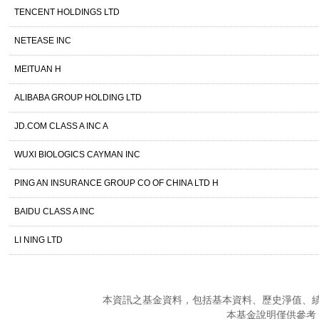
TENCENT HOLDINGS LTD
NETEASE INC
MEITUAN H
ALIBABA GROUP HOLDING LTD
JD.COM CLASS A INC A
WUXI BIOLOGICS CAYMAN INC
PING AN INSURANCE GROUP CO OF CHINA LTD H
BAIDU CLASS A INC
LI NING LTD
本資訊之基金資料，包括基本資料、歷史淨值、
本基金說明僅供參考