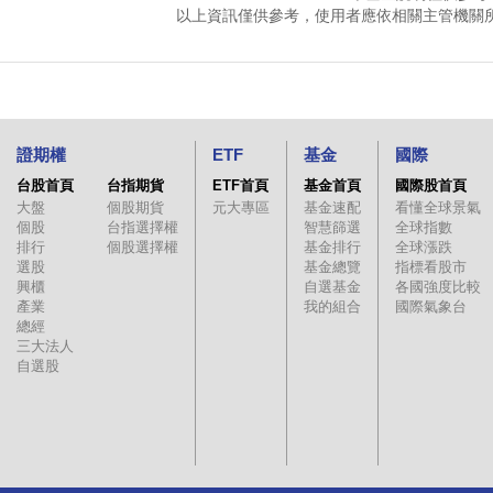
以上資訊僅供參考，使用者應依相關主管機關
證期權
ETF
基金
國際
台股首頁
台指期貨
ETF首頁
基金首頁
國際股首頁
大盤
個股期貨
元大專區
基金速配
看懂全球景氣
個股
台指選擇權
智慧篩選
全球指數
排行
個股選擇權
基金排行
全球漲跌
選股
基金總覽
指標看股市
興櫃
自選基金
各國強度比較
產業
我的組合
國際氣象台
總經
三大法人
自選股