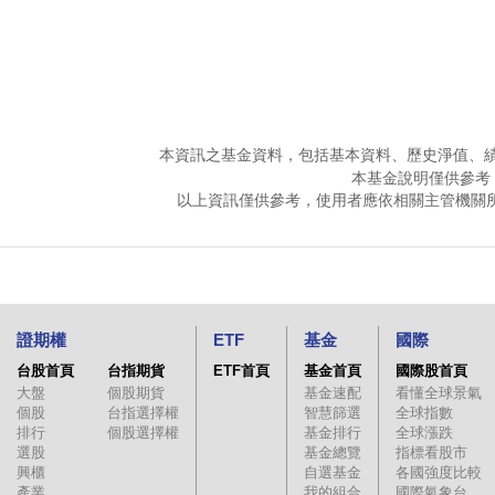
本資訊之基金資料，包括基本資料、歷史淨值、
本基金說明僅供參考
以上資訊僅供參考，使用者應依相關主管機關
證期權
ETF
基金
國際
台股首頁
台指期貨
ETF首頁
基金首頁
國際股首頁
大盤
個股期貨
基金速配
看懂全球景氣
個股
台指選擇權
智慧篩選
全球指數
排行
個股選擇權
基金排行
全球漲跌
選股
基金總覽
指標看股市
興櫃
自選基金
各國強度比較
產業
我的組合
國際氣象台