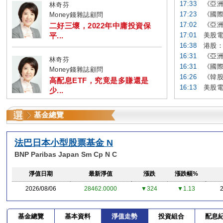
17:33
《亞洲
林奇芬
17:23
《國際
Money錢雜誌顧問
17:02
《亞洲
二好三壞，2022年中庸投資保
平...
17:01
美股電
16:38
港股：
16:31
《亞洲
林奇芬
16:31
《國際
Money錢雜誌顧問
16:26
《韓股
高配息ETF，究竟是多賺還是
16:13
美股電
少...
基金總覽
法巴日本小型股票基金 N
BNP Paribas Japan Sm Cp N C
淨值日期
最新淨值
漲跌
漲跌幅%
2026/08/06
28462.0000
▼324
▼1.13
基金總覽
基本資料
淨值走勢
投資組合
配息