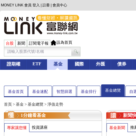
MONEY LINK 會員
登入
|
註冊
|
會員中心
設為首頁
台股
新聞
訂閱電子報
ETF
證期權
基金
國際
外匯
債券
基金總覽
基金首頁
基金速配
智慧篩選
基金排行
自
首頁
>
基金
> 基金總覽 > 淨值走勢
1分鐘看基金
新聞
投資講座
推
專家讓您懂
基金新聞