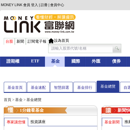
MONEY LINK 會員
登入
|
註冊
|
會員中心
設為首頁
台股
新聞
訂閱電子報
ETF
證期權
基金
國際
外匯
債券
基金總覽
基金首頁
基金速配
智慧篩選
基金排行
自
首頁
>
基金
> 基金總覽
1分鐘看基金
新聞
投資講座
推
專家讓您懂
基金新聞