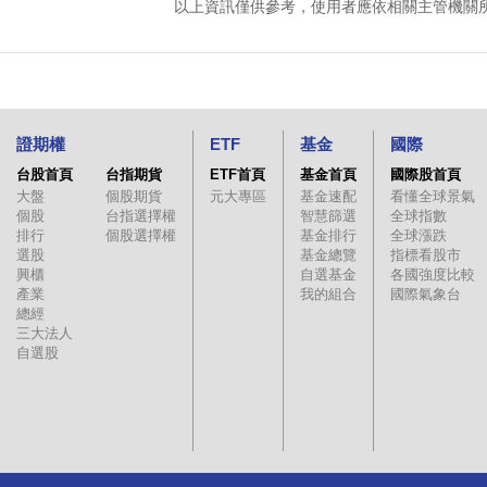
以上資訊僅供參考，使用者應依相關主管機關
證期權
ETF
基金
國際
台股首頁
台指期貨
ETF首頁
基金首頁
國際股首頁
大盤
個股期貨
元大專區
基金速配
看懂全球景氣
個股
台指選擇權
智慧篩選
全球指數
排行
個股選擇權
基金排行
全球漲跌
選股
基金總覽
指標看股市
興櫃
自選基金
各國強度比較
產業
我的組合
國際氣象台
總經
三大法人
自選股