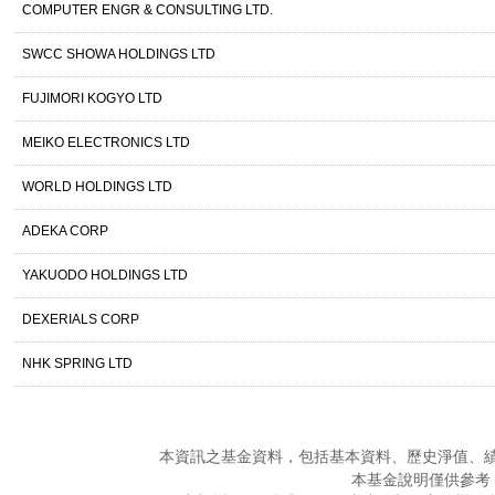
COMPUTER ENGR & CONSULTING LTD.
SWCC SHOWA HOLDINGS LTD
FUJIMORI KOGYO LTD
MEIKO ELECTRONICS LTD
WORLD HOLDINGS LTD
ADEKA CORP
YAKUODO HOLDINGS LTD
DEXERIALS CORP
NHK SPRING LTD
本資訊之基金資料，包括基本資料、歷史淨值、
本基金說明僅供參考