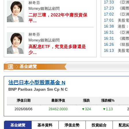
17:33
《亞洲
林奇芬
17:23
《國際
Money錢雜誌顧問
17:02
《亞洲
二好三壞，2022年中庸投資保
平...
17:01
美股電
16:38
港股：
16:31
《亞洲
林奇芬
16:31
《國際
Money錢雜誌顧問
16:26
《韓股
高配息ETF，究竟是多賺還是
16:13
美股電
少...
基金總覽
法巴日本小型股票基金 N
BNP Paribas Japan Sm Cp N C
淨值日期
最新淨值
漲跌
漲跌幅%
2026/08/06
28462.0000
▼324
▼1.13
基金總覽
基本資料
淨值走勢
投資組合
配息