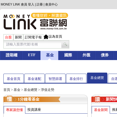
MONEY LINK 會員
登入
|
註冊
|
會員中心
設為首頁
台股
新聞
訂閱電子報
ETF
證期權
基金
國際
外匯
債券
基金總覽
基金首頁
基金速配
智慧篩選
基金排行
自
首頁
>
基金
> 基金總覽 > 淨值走勢
1分鐘看基金
新聞
投資講座
推
專家讓您懂
基金新聞