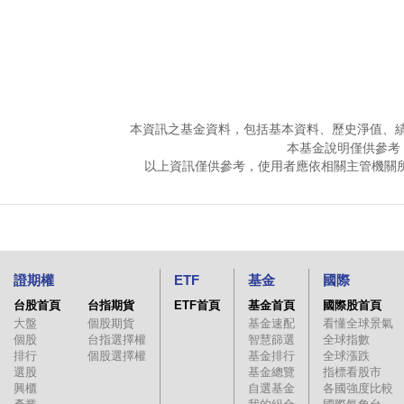
本資訊之基金資料，包括基本資料、歷史淨值、
本基金說明僅供參考
以上資訊僅供參考，使用者應依相關主管機關
證期權
ETF
基金
國際
台股首頁
台指期貨
ETF首頁
基金首頁
國際股首頁
大盤
個股期貨
基金速配
看懂全球景氣
個股
台指選擇權
智慧篩選
全球指數
排行
個股選擇權
基金排行
全球漲跌
選股
基金總覽
指標看股市
興櫃
自選基金
各國強度比較