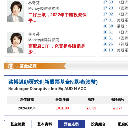
17:33
《亞洲
林奇芬
17:23
《國際
Money錢雜誌顧問
17:02
《亞洲
二好三壞，2022年中庸投資保
平...
17:01
美股電
16:38
港股：
16:31
《亞洲
林奇芬
16:31
《國際
Money錢雜誌顧問
16:26
《韓股
高配息ETF，究竟是多賺還是
16:13
美股電
少...
基金總覽
路博邁顛覆式創新股票基金N累積(澳幣)
Neuberger Disruptive Ino Eq AUD N ACC
淨值日期
最新淨值
漲跌
漲跌幅%
2026/08/04
10.8100
▲0.39
▲3.74
基金總覽
基本資料
淨值走勢
投資組合
配息