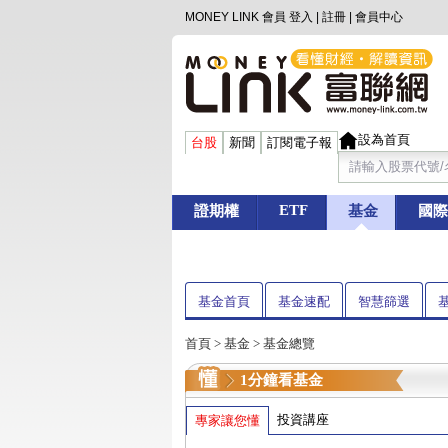
MONEY LINK 會員
登入
|
註冊
|
會員中心
設為首頁
台股
新聞
訂閱電子報
ETF
證期權
基金
國際
基金首頁
基金速配
智慧篩選
首頁
>
基金
> 基金總覽
1分鐘看基金
投資講座
專家讓您懂