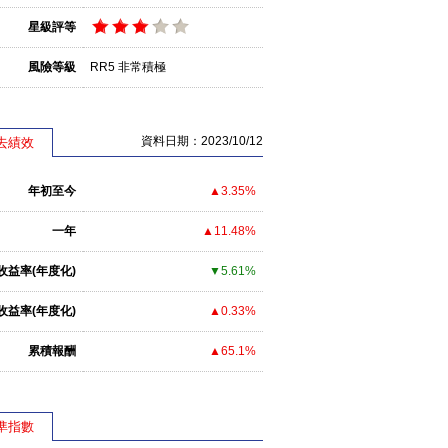
星級評等
風險等級
RR5 非常積極
資料日期：2023/10/12
去績效
年初至今
▲3.35%
一年
▲11.48%
收益率(年度化)
▼5.61%
收益率(年度化)
▲0.33%
累積報酬
▲65.1%
準指數