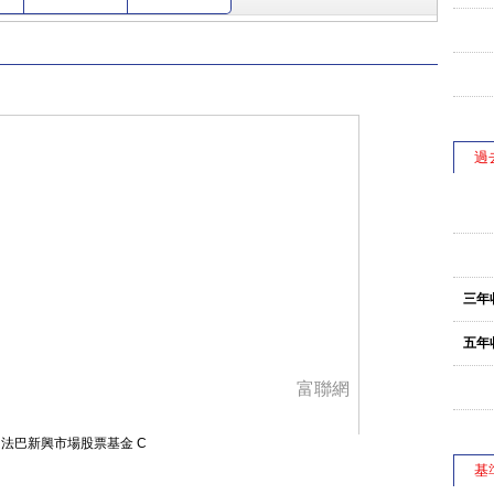
過
三年
五年
富聯網
法巴新興市場股票基金 C
基