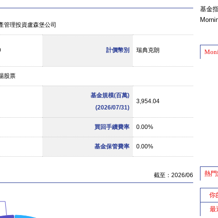
基金
Morn
產管理投資盧森堡公司
0
計價幣別
瑞典克朗
Mon
場股票
基金規模(百萬)
3,954.04
(2026/07/31)
買回手續費率
0.00%
基金保管費率
0.00%
熱門
截至：2026/06
你
最