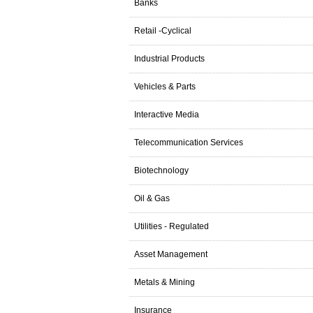
Banks
Retail -Cyclical
Industrial Products
Vehicles & Parts
Interactive Media
Telecommunication Services
Biotechnology
Oil & Gas
Utilities - Regulated
Asset Management
Metals & Mining
Insurance