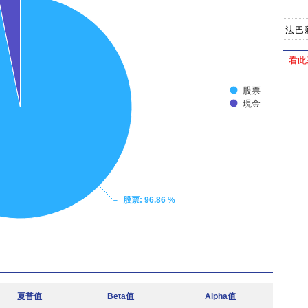
法巴
看此
股票
現金
股票
: 96.86 %
夏普值
Beta值
Alpha值