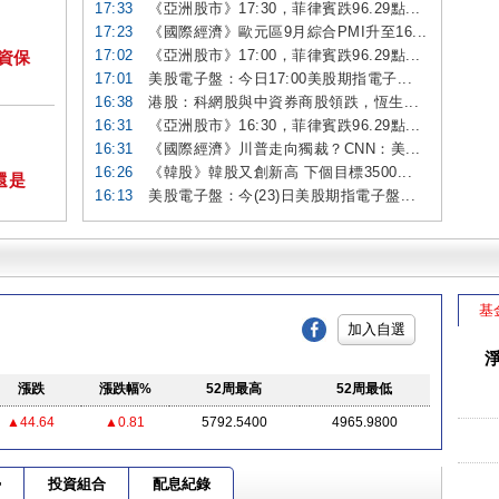
17:33
《亞洲股市》17:30，菲律賓跌96.29點...
17:23
《國際經濟》歐元區9月綜合PMI升至16...
17:02
《亞洲股市》17:00，菲律賓跌96.29點...
投資保
17:01
美股電子盤：今日17:00美股期指電子...
16:38
港股：科網股與中資券商股領跌，恆生...
16:31
《亞洲股市》16:30，菲律賓跌96.29點...
16:31
《國際經濟》川普走向獨裁？CNN：美...
16:26
《韓股》韓股又創新高 下個目標3500...
還是
16:13
美股電子盤：今(23)日美股期指電子盤...
基
加入自選
漲跌
漲跌幅%
52周最高
52周最低
▲44.64
▲0.81
5792.5400
4965.9800
勢
投資組合
配息紀錄