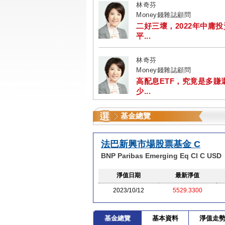
林奇芬
Money錢雜誌顧問
二好三壞，2022年中庸
平...
林奇芬
Money錢雜誌顧問
高配息ETF，究竟是多賺
少...
基金總覽
法巴新興市場股票基金 C
BNP Paribas Emerging Eq Cl C USD
淨值日期
最新淨值
2023/10/12
5529.3300
基金總覽
基本資料
淨值走