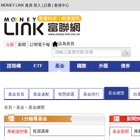
MONEY LINK 會員
登入
|
註冊
|
會員中心
設為首頁
台股
新聞
訂閱電子報
ETF
證期權
基金
國際
外匯
債券
基金總覽
基金首頁
基金速配
智慧篩選
基金排行
自
首頁
>
基金
> 基金總覽
1分鐘看基金
新聞
投資講座
推
專家讓您懂
基金新聞