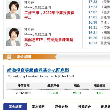
17:33
《亞洲
林奇芬
17:23
《國際
Money錢雜誌顧問
17:02
《亞洲
二好三壞，2022年中庸投資保
平...
17:01
美股電
16:38
港股：
16:31
《亞洲
林奇芬
16:31
《國際
Money錢雜誌顧問
16:26
《韓股
高配息ETF，究竟是多賺還是
16:13
美股電
少...
基金總覽
尚渤投資等級債券基金-A配息型
Thornburg Limited Term Inc A $ Dis UnH
淨值日期
最新淨值
漲跌
漲跌幅%
2026/08/06
9.7700
▼0.01
▼0.1
基金總覽
基本資料
淨值走勢
投資組合
配息