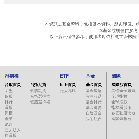
本資訊之基金資料，包括基本資料、歷史淨值、
本基金說明僅供參考
以上資訊僅供參考，使用者應依相關主管機關
證期權
ETF
基金
國際
台股首頁
台指期貨
ETF首頁
基金首頁
國際股首頁
大盤
個股期貨
元大專區
基金速配
看懂全球景氣
個股
台指選擇權
智慧篩選
全球指數
排行
個股選擇權
基金排行
全球漲跌
選股
基金總覽
指標看股市
興櫃
自選基金
各國強度比較
產業
我的組合
國際氣象台
總經
三大法人
自選股