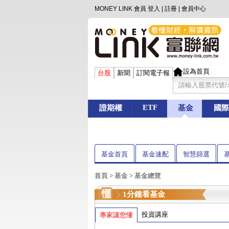
MONEY LINK 會員
登入
|
註冊
|
會員中心
設為首頁
台股
新聞
訂閱電子報
ETF
證期權
基金
國際
基金首頁
基金速配
智慧篩選
首頁
>
基金
> 基金總覽
1分鐘看基金
投資講座
專家讓您懂