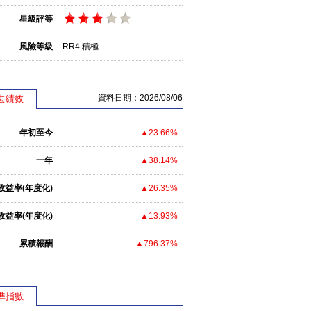
星級評等
風險等級
RR4 積極
資料日期：2026/08/06
去績效
年初至今
▲23.66%
一年
▲38.14%
收益率(年度化)
▲26.35%
收益率(年度化)
▲13.93%
累積報酬
▲796.37%
準指數