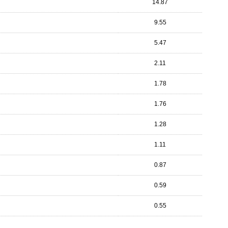
14.87
9.55
5.47
2.11
1.78
1.76
1.28
1.11
0.87
0.59
0.55