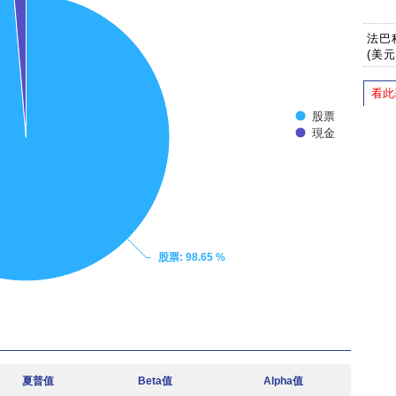
法巴
(美元
看此
股票
現金
股票
: 98.65 %
夏普值
Beta值
Alpha值