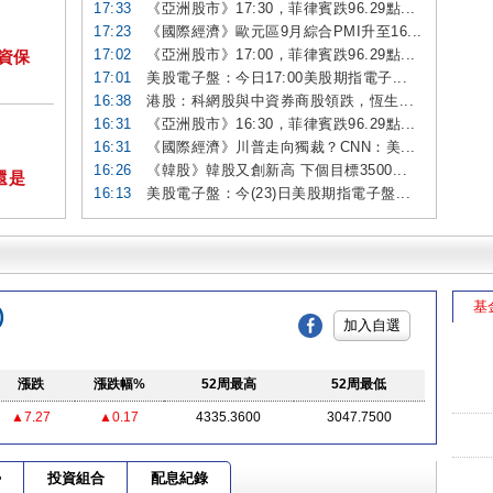
17:33
《亞洲股市》17:30，菲律賓跌96.29點...
17:23
《國際經濟》歐元區9月綜合PMI升至16...
17:02
《亞洲股市》17:00，菲律賓跌96.29點...
投資保
17:01
美股電子盤：今日17:00美股期指電子...
16:38
港股：科網股與中資券商股領跌，恆生...
16:31
《亞洲股市》16:30，菲律賓跌96.29點...
16:31
《國際經濟》川普走向獨裁？CNN：美...
16:26
《韓股》韓股又創新高 下個目標3500...
還是
16:13
美股電子盤：今(23)日美股期指電子盤...
基
)
加入自選
漲跌
漲跌幅%
52周最高
52周最低
▲7.27
▲0.17
4335.3600
3047.7500
勢
投資組合
配息紀錄