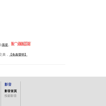
自
。
晨星
之責，
【免責聲明】
影音
影音首頁
投顧影音