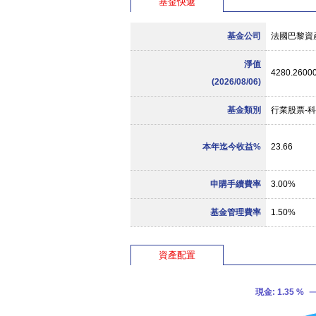
基金快遞
基金公司
法國巴黎資
淨值
4280.2600
(2026/08/06)
基金類別
行業股票-
本年迄今收益%
23.66
申購手續費率
3.00%
基金管理費率
1.50%
資產配置
現金
: 1.35 %