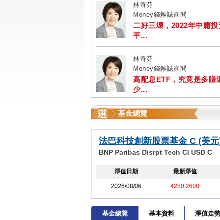
林奇芬
Money錢雜誌顧問
二好三壞，2022年中庸
平...
林奇芬
Money錢雜誌顧問
高配息ETF，究竟是多賺
少...
基金總覽
法巴科技創新股票基金 C (美元
BNP Paribas Disrpt Tech Cl USD C
淨值日期
最新淨值
2026/08/06
4280.2600
基金總覽
基本資料
淨值走