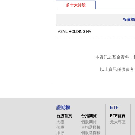
前十大持股
投資標
ASML HOLDING NV
本資訊之基金資料，
以上資訊僅供參考
證期權
ETF
台股首頁
台指期貨
ETF首頁
大盤
個股期貨
元大專區
個股
台指選擇權
排行
個股選擇權