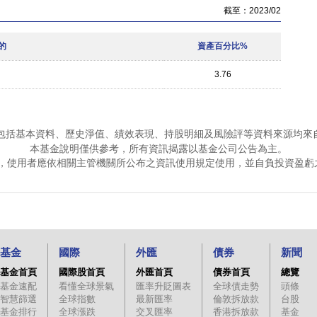
截至：2023/02
的
資產百分比%
3.76
包括基本資料、歷史淨值、績效表現、持股明細及風險評等資料來源均來
本基金說明僅供參考，所有資訊揭露以基金公司公告為主。
，使用者應依相關主管機關所公布之資訊使用規定使用，並自負投資盈虧
基金
國際
外匯
債券
新聞
基金首頁
國際股首頁
外匯首頁
債券首頁
總覽
基金速配
看懂全球景氣
匯率升貶圖表
全球債走勢
頭條
智慧篩選
全球指數
最新匯率
倫敦拆放款
台股
基金排行
全球漲跌
交叉匯率
香港拆放款
基金