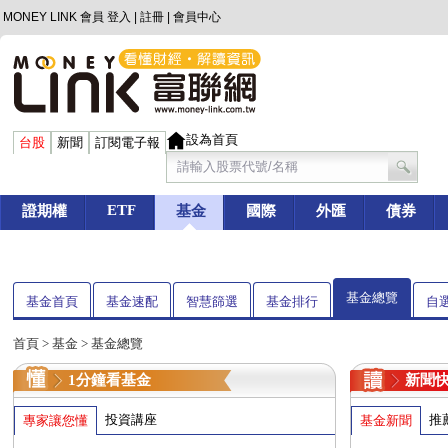
MONEY LINK 會員
登入
|
註冊
|
會員中心
設為首頁
台股
新聞
訂閱電子報
ETF
證期權
基金
國際
外匯
債券
基金總覽
基金首頁
基金速配
智慧篩選
基金排行
自
首頁
>
基金
> 基金總覽
1分鐘看基金
新聞
投資講座
推
專家讓您懂
基金新聞