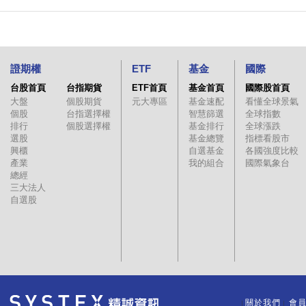
證期權
ETF
基金
國際
台股首頁
台指期貨
ETF首頁
基金首頁
國際股首頁
大盤
個股期貨
元大專區
基金速配
看懂全球景氣
個股
台指選擇權
智慧篩選
全球指數
排行
個股選擇權
基金排行
全球漲跌
選股
基金總覽
指標看股市
興櫃
自選基金
各國強度比較
產業
我的組合
國際氣象台
總經
三大法人
自選股
關於我們
會
｜
｜