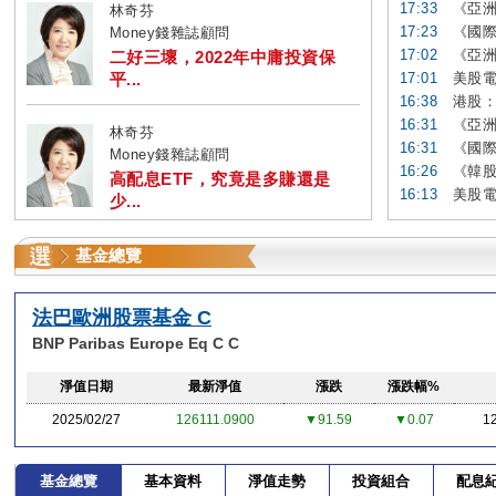
17:33
《亞洲
林奇芬
17:23
《國際
Money錢雜誌顧問
17:02
《亞洲
二好三壞，2022年中庸投資保
平...
17:01
美股電
16:38
港股：
16:31
《亞洲
林奇芬
16:31
《國際
Money錢雜誌顧問
16:26
《韓股
高配息ETF，究竟是多賺還是
16:13
美股電
少...
基金總覽
法巴歐洲股票基金 C
BNP Paribas Europe Eq C C
淨值日期
最新淨值
漲跌
漲跌幅%
2025/02/27
126111.0900
▼91.59
▼0.07
1
基金總覽
基本資料
淨值走勢
投資組合
配息