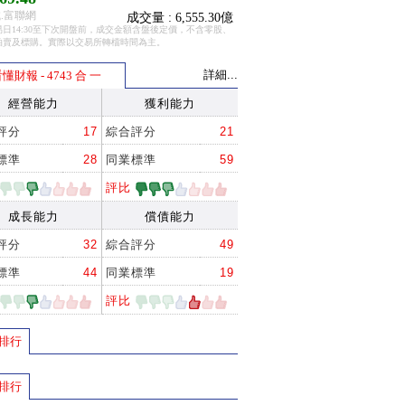
.富聯網
成交量 : 6,555.30億
日14:30至下次開盤前，成交金額含盤後定價，不含零股、
拍賣及標購。實際以交易所轉檔時間為主。
詳細...
懂財報 - 4743 合 一
經營能力
獲利能力
評分
17
綜合評分
21
標準
28
同業標準
59
評比
成長能力
償債能力
評分
32
綜合評分
49
標準
44
同業標準
19
評比
排行
排行