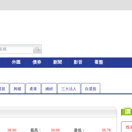
外匯
債券
新聞
影音
看盤
選股
興櫃
產業
總經
三大法人
自選股
投
38.90
最高：
39.69
最低：
38.78