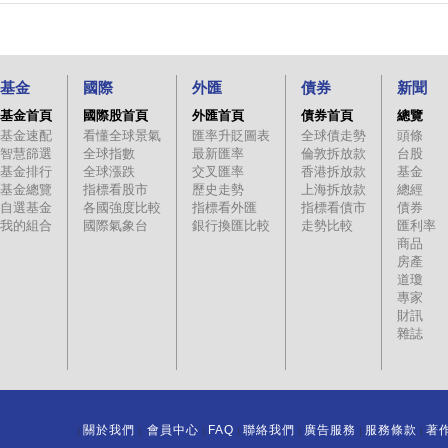
基金
國際
外匯
債券
新聞
基金首頁
國際股首頁
外匯首頁
債券首頁
總覽
基金速配
看懂全球景氣
匯率升貶圖表
全球債走勢
頭條
智慧篩選
全球指數
最新匯率
倫敦拆放款
台股
基金排行
全球漲跌
交叉匯率
香港拆放款
基金
基金總覽
指標看股市
歷史走勢
上海拆放款
總經
自選基金
各國強度比較
指標看外匯
指標看債市
債券
我的組合
國際氣象台
銀行換匯比較
走勢比較
匯利率
商品
房產
道瓊
專家
財訊
雜誌
關於我們
會員中心
FAQ
聯絡我們
廣告服務
服務條款
著
｜
｜
｜
｜
｜
｜
｜