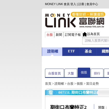
MONEY LINK 會員
登入
|
註冊
|
會員中心
設為首頁
台股
新聞
訂閱電子報
ETF
證期權
基金
國際
個股
台股首頁
大盤
排行
首頁
>
證期權
>
台股
>
個股
> 當日走勢
00715L 期街口布蘭特正2
期街口布蘭特正2
開盤：