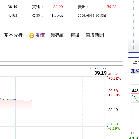
》
38.49
買進：
39.20
賣出：
39.23
》
》
4,463
金額：
1.75億
2026/08/06 10:53:14
》
》
》
基本分析
看懂
籌碼面
權證
個股新聞
》
》
上
加
446
17
44,4