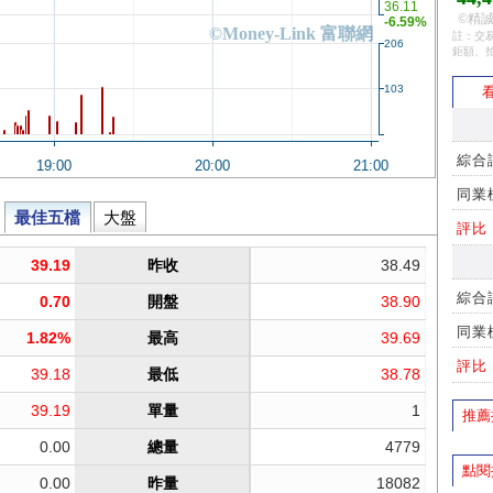
©精誠
註：交易
鉅額、
看
綜合
同業
評比
綜合
同業
評比
推薦
點閱