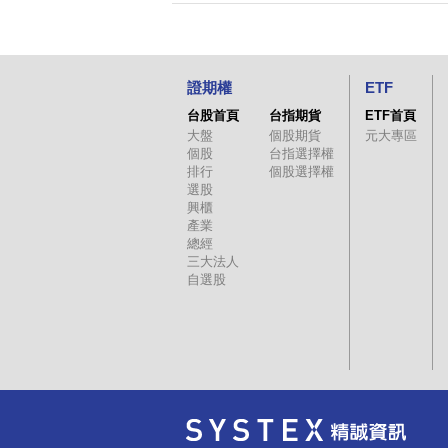
證期權
ETF
台股首頁
台指期貨
ETF首頁
大盤
個股期貨
元大專區
個股
台指選擇權
排行
個股選擇權
選股
興櫃
產業
總經
三大法人
自選股