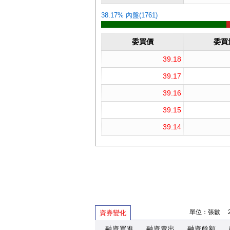
單位：張數 202
資券變化
融資買進
融資賣出
融資餘額