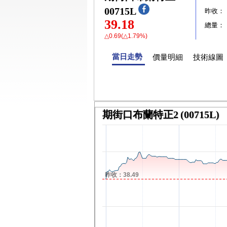
00715L
昨收：
39.18
總量：
△0.69(△1.79%)
當日走勢
價量明細
技術線圖