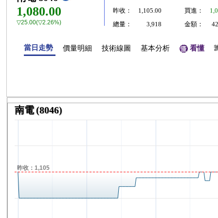
1,080.00
昨收：
1,105.00
買進：
1,
▽25.00(▽2.26%)
總量：
3,918
金額：
4
當日走勢
價量明細
技術線圖
基本分析
看懂