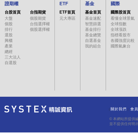
證期權
ETF
基金
國際
台股首頁
台指期貨
ETF首頁
基金首頁
國際股首頁
大盤
個股期貨
元大專區
基金速配
看懂全球景氣
個股
台指選擇權
智慧篩選
全球指數
排行
個股選擇權
基金排行
全球漲跌
選股
基金總覽
指標看股市
興櫃
自選基金
各國強度比較
產業
我的組合
國際氣象台
總經
三大法人
自選股
關於我們
會
｜
｜
© 本網站所提供
並不提供任何明