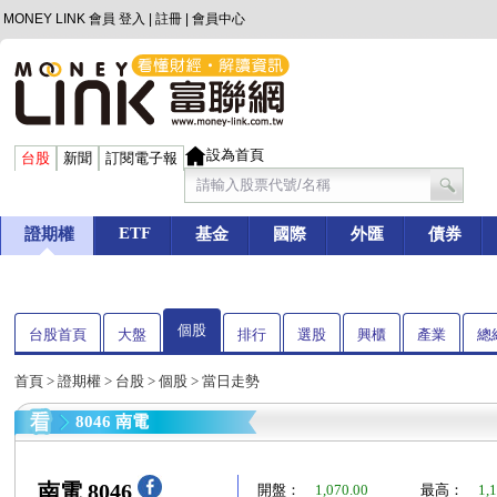
MONEY LINK 會員
登入
|
註冊
|
會員中心
設為首頁
台股
新聞
訂閱電子報
ETF
證期權
基金
國際
外匯
債券
個股
台股首頁
大盤
排行
選股
興櫃
產業
總
首頁
>
證期權
>
台股
>
個股
> 當日走勢
8046 南電
南電 8046
開盤：
1,070.00
最高：
1,