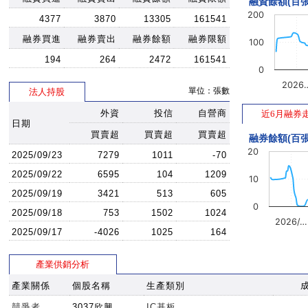
融資餘額(百張
200
4377
3870
13305
161541
融券買進
融券賣出
融券餘額
融券限額
100
194
264
2472
161541
0
2026
單位：張數
法人持股
外資
投信
自營商
近6月融券
日期
買賣超
買賣超
買賣超
融券餘額(百張
20
2025/09/23
7279
1011
-70
2025/09/22
6595
104
1209
10
2025/09/19
3421
513
605
0
2025/09/18
753
1502
1024
2026/…
2025/09/17
-4026
1025
164
產業供銷分析
產業關係
個股名稱
生產類別
競爭者
3037欣興
IC基板