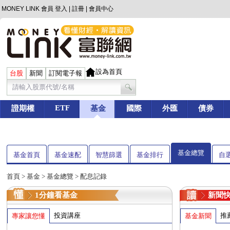
MONEY LINK 會員
登入
|
註冊
|
會員中心
設為首頁
台股
新聞
訂閱電子報
ETF
證期權
基金
國際
外匯
債券
基金總覽
基金首頁
基金速配
智慧篩選
基金排行
自
首頁
>
基金
> 基金總覽 > 配息記錄
1分鐘看基金
新聞
投資講座
推
專家讓您懂
基金新聞