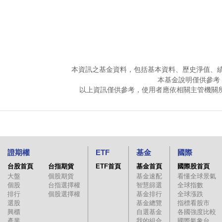
本資訊之基金資料，包括基本資料、歷史淨值、
本基金說明僅供參考
以上資訊僅供參考，使用者應依相關主管機關
證期權
ETF
基金
國際
台股首頁
台指期貨
ETF首頁
基金首頁
國際股首頁
大盤
個股期貨
基金速配
看懂全球景氣
個股
台指選擇權
智慧篩選
全球指數
排行
個股選擇權
基金排行
全球漲跌
選股
基金總覽
指標看股市
興櫃
自選基金
各國強度比較
產業
我的組合
國際氣象台