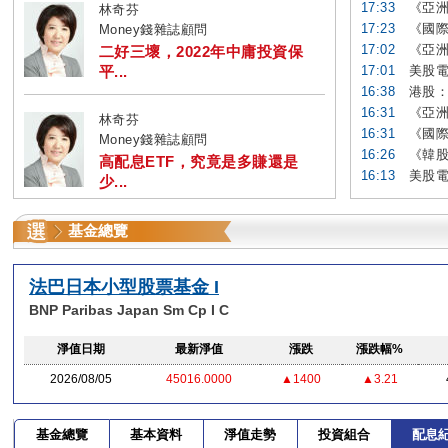
17:33
《亞洲
林奇芬
17:23
《國際
Money錢雜誌顧問
17:02
《亞洲
二好三壞，2022年中庸投資保
平...
17:01
美股電
16:38
港股：
16:31
《亞洲
林奇芬
16:31
《國際
Money錢雜誌顧問
16:26
《韓股
高配息ETF，究竟是多賺還是
16:13
美股電
少...
基金總覽
法巴日本小型股票基金 I
BNP Paribas Japan Sm Cp I C
淨值日期
最新淨值
漲跌
漲跌幅%
2026/08/05
45016.0000
▲1400
▲3.21
基金總覽
基本資料
淨值走勢
投資組合
配息