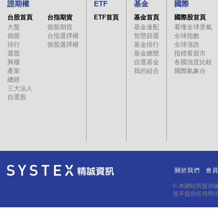
證期權
ETF
基金
國際
台股首頁
台指期貨
ETF首頁
基金首頁
國際股首頁
大盤
個股期貨
基金速配
看懂全球景氣
個股
台指選擇權
智慧篩選
全球指數
排行
個股選擇權
基金排行
全球漲跌
選股
基金總覽
指標看股市
興櫃
自選基金
各國強度比較
產業
我的組合
國際氣象台
總經
三大法人
自選股
關於我們
會
｜
｜
© 本網站所提供
並不提供任何明