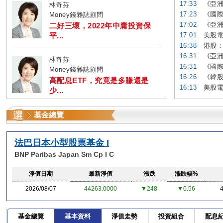
17:33
《亞洲
林奇芬
17:23
《國際
Money錢雜誌顧問
17:02
《亞洲
二好三壞，2022年中庸投資保
平...
17:01
美股電
16:38
港股：
16:31
《亞洲
林奇芬
16:31
《國際
Money錢雜誌顧問
16:26
《韓股
高配息ETF，究竟是多賺還是
16:13
美股電
少...
基金總覽
法巴日本小型股票基金 I
BNP Paribas Japan Sm Cp I C
淨值日期
最新淨值
漲跌
漲跌幅%
2026/08/07
44263.0000
▼248
▼0.56
基金總覽
基本資料
淨值走勢
投資組合
配息