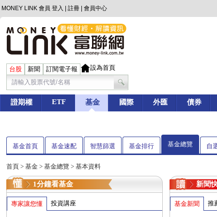
MONEY LINK 會員
登入
|
註冊
|
會員中心
設為首頁
台股
新聞
訂閱電子報
ETF
證期權
基金
國際
外匯
債券
基金總覽
基金首頁
基金速配
智慧篩選
基金排行
自
首頁
>
基金
> 基金總覽 > 基本資料
1分鐘看基金
新聞
投資講座
推
專家讓您懂
基金新聞