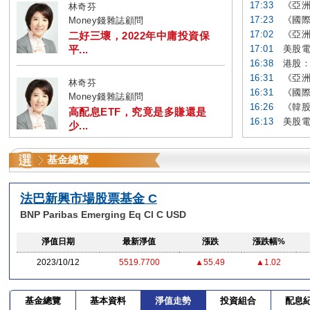
17:33
《亞洲
林奇芬
17:23
《國際
Money錢雜誌顧問
17:02
《亞洲
二好三壞，2022年中庸投資保
平...
17:01
美股電
16:38
港股：
16:31
《亞洲
林奇芬
16:31
《國際
Money錢雜誌顧問
16:26
《韓股
高配息ETF，究竟是多賺還是
16:13
美股電
少...
基金總覽
法巴新興市場股票基金 C
BNP Paribas Emerging Eq Cl C USD
淨值日期
最新淨值
漲跌
漲跌幅%
2023/10/12
5519.7700
▲55.49
▲1.02
基金總覽
基本資料
淨值走勢
投資組合
配息