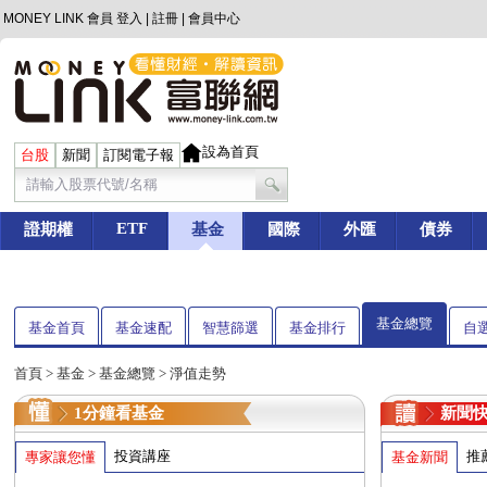
MONEY LINK 會員
登入
|
註冊
|
會員中心
設為首頁
台股
新聞
訂閱電子報
ETF
證期權
基金
國際
外匯
債券
基金總覽
基金首頁
基金速配
智慧篩選
基金排行
自
首頁
>
基金
> 基金總覽 > 淨值走勢
1分鐘看基金
新聞
投資講座
推
專家讓您懂
基金新聞