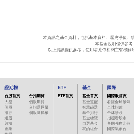
本資訊之基金資料，包括基本資料、歷史淨值、
本基金說明僅供參考
以上資訊僅供參考，使用者應依相關主管機關
證期權
ETF
基金
國際
台股首頁
台指期貨
ETF首頁
基金首頁
國際股首頁
大盤
個股期貨
基金速配
看懂全球景氣
個股
台指選擇權
智慧篩選
全球指數
排行
個股選擇權
基金排行
全球漲跌
選股
基金總覽
指標看股市
興櫃
自選基金
各國強度比較
產業
我的組合
國際氣象台