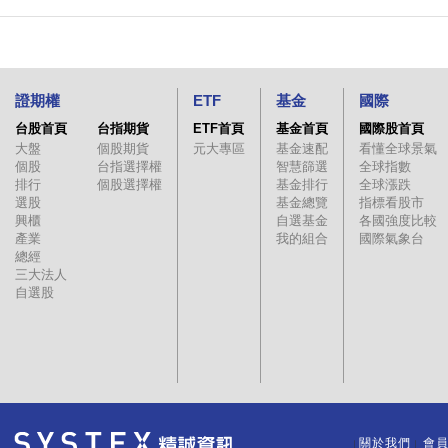
證期權
ETF
基金
國際
台股首頁
台指期貨
ETF首頁
基金首頁
國際股首頁
大盤
個股期貨
元大專區
基金速配
看懂全球景氣
個股
台指選擇權
智慧篩選
全球指數
排行
個股選擇權
基金排行
全球漲跌
選股
基金總覽
指標看股市
興櫃
自選基金
各國強度比較
產業
我的組合
國際氣象台
總經
三大法人
自選股
關於我們
會
｜
｜