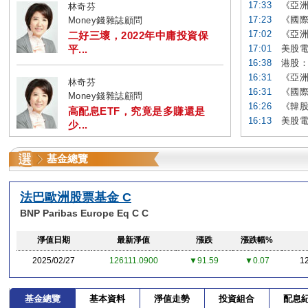
17:33
《亞洲
林奇芬
17:23
《國際
Money錢雜誌顧問
17:02
《亞洲
二好三壞，2022年中庸投資保
平...
17:01
美股電
16:38
港股：
16:31
《亞洲
林奇芬
16:31
《國際
Money錢雜誌顧問
16:26
《韓股
高配息ETF，究竟是多賺還是
16:13
美股電
少...
基金總覽
法巴歐洲股票基金 C
BNP Paribas Europe Eq C C
淨值日期
最新淨值
漲跌
漲跌幅%
2025/02/27
126111.0900
▼91.59
▼0.07
1
基金總覽
基本資料
淨值走勢
投資組合
配息