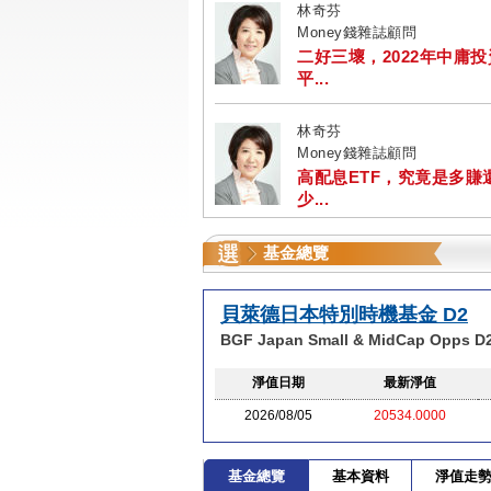
林奇芬
Money錢雜誌顧問
二好三壞，2022年中庸
平...
林奇芬
Money錢雜誌顧問
高配息ETF，究竟是多賺
少...
基金總覽
貝萊德日本特別時機基金 D2
BGF Japan Small & MidCap Opps D
淨值日期
最新淨值
2026/08/05
20534.0000
基金總覽
基本資料
淨值走