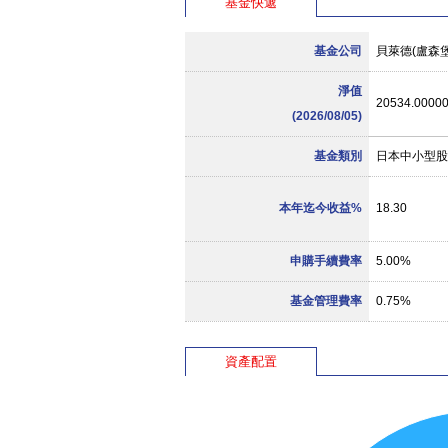
基金快遞
基金公司
貝萊德(盧森
淨值
20534.0000
(2026/08/05)
基金類別
日本中小型股
本年迄今收益%
18.30
申購手續費率
5.00%
基金管理費率
0.75%
資產配置