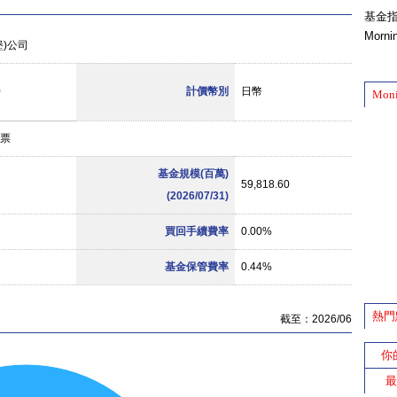
基金
Morn
堡)公司
0
計價幣別
日幣
Mon
票
基金規模(百萬)
59,818.60
(2026/07/31)
買回手續費率
0.00%
基金保管費率
0.44%
熱門
截至：2026/06
你
最