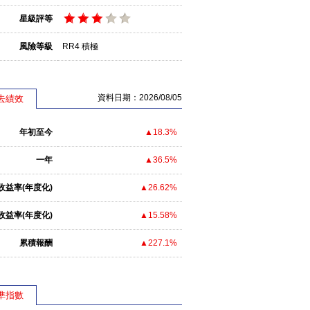
星級評等
風險等級
RR4 積極
資料日期：2026/08/05
去績效
年初至今
▲18.3%
一年
▲36.5%
收益率(年度化)
▲26.62%
收益率(年度化)
▲15.58%
累積報酬
▲227.1%
準指數