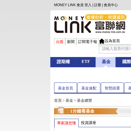
MONEY LINK 會員
登入
|
註冊
|
會員中心
設為首頁
台股
新聞
訂閱電子報
ETF
證期權
基金
國際
基金首頁
基金速配
智慧篩選
首頁
>
基金
> 基金總覽
1分鐘看基金
投資講座
專家讓您懂