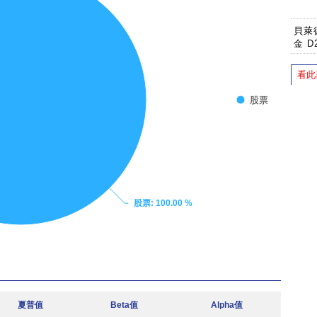
貝萊
金 D
看此
股票
股票
: 100.00 %
夏普值
Beta值
Alpha值