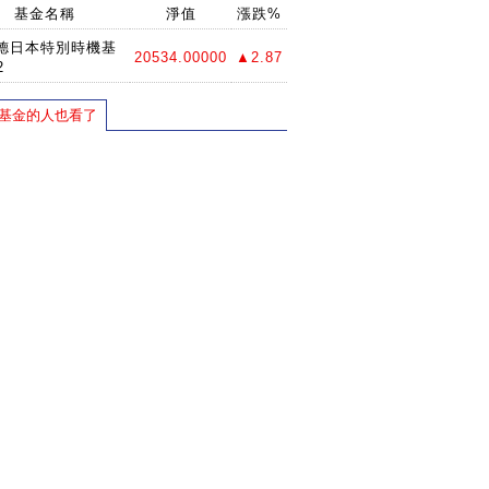
基金名稱
淨值
漲跌%
德日本特別時機基
20534.00000
▲2.87
2
基金的人也看了