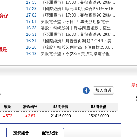
17:33
《亞洲股市》17:30，菲律賓跌96.29點...
17:23
《國際經濟》歐元區9月綜合PMI升至16...
17:02
《亞洲股市》17:00，菲律賓跌96.29點...
投資保
17:01
美股電子盤：今日17:00美股期指電子...
16:38
港股：科網股與中資券商股領跌，恆生...
16:31
《亞洲股市》16:30，菲律賓跌96.29點...
16:31
《國際經濟》川普走向獨裁？CNN：美...
16:26
《韓股》韓股又創新高 下個目標3500...
還是
16:13
美股電子盤：今(23)日美股期指電子盤...
基
加入自選
2
漲跌
漲跌幅%
52周最高
52周最低
▲572
▲2.87
21415.0000
15202.0000
勢
投資組合
配息紀錄