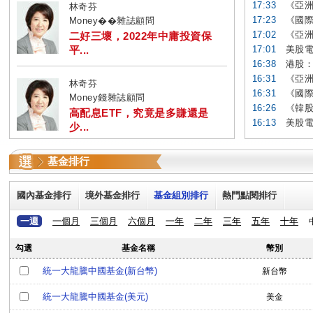
17:33
《亞洲
林奇芬
17:23
《國際
Money��雜誌顧問
17:02
《亞洲
二好三壞，2022年中庸投資保
平...
17:01
美股電
16:38
港股：
16:31
《亞洲
林奇芬
16:31
《國際
Money錢雜誌顧問
16:26
《韓股
高配息ETF，究竟是多賺還是
16:13
美股電
少...
基金排行
國內基金排行
境外基金排行
基金組別排行
熱門點閱排行
一週
一個月
三個月
六個月
一年
二年
三年
五年
十年
勾選
基金名稱
幣別
統一大龍騰中國基金(新台幣)
新台幣
統一大龍騰中國基金(美元)
美金