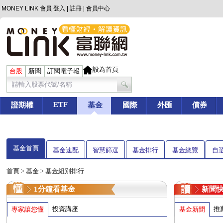
MONEY LINK 會員
登入
|
註冊
|
會員中心
設為首頁
台股
新聞
訂閱電子報
ETF
證期權
基金
國際
外匯
債券
基金首頁
基金速配
智慧篩選
基金排行
基金總覽
自
首頁
>
基金
> 基金組別排行
1分鐘看基金
新聞
投資講座
推
專家讓您懂
基金新聞