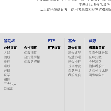
本基金說明僅供參考
以上資訊僅供參考，使用者應依相關主管機關
證期權
ETF
基金
國際
台股首頁
台指期貨
ETF首頁
基金首頁
國際股首頁
大盤
個股期貨
基金速配
看懂全球景氣
個股
台指選擇權
智慧篩選
全球指數
排行
個股選擇權
基金排行
全球漲跌
選股
基金總覽
指標看股市
興櫃
自選基金
各國強度比較
產業
我的組合
國際氣象台
總經
三大法人
自選股