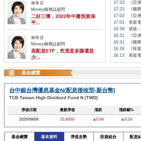
17:33
《亞洲
林奇芬
17:23
《國際
Money錢雜誌顧問
17:02
《亞洲
二好三壞，2022年中庸投資保
平...
17:01
美股電
16:38
港股：
16:31
《亞洲
林奇芬
16:31
《國際
Money錢雜誌顧問
16:26
《韓股
高配息ETF，究竟是多賺還是
16:13
美股電
少...
基金總覽
台中銀台灣優息基金N(配息後收型-新台幣)
TCB Taiwan High Dividend Fund N (TWD)
淨值日期
最新淨值
漲跌
漲跌幅%
2026/08/06
25.8000
▲0.04
▲0.16
基金總覽
基本資料
淨值走勢
投資組合
配息