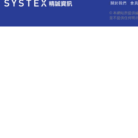
關於我們
會
｜
｜
© 本網站所提供
並不提供任何明