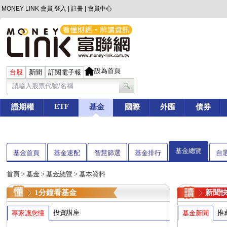
MONEY LINK 會員
登入
|
註冊
|
會員中心
設為首頁
台股
新聞
訂閱電子報
ETF
證期權
基金
國際
外匯
債券
基金總覽
基金首頁
基金速配
智慧篩選
基金排行
自
首頁
>
基金
> 基金總覽 > 基本資料
1分鐘看基金
新聞
投資講座
推
專家讓您懂
基金新聞