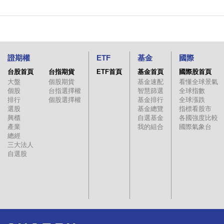
證期權
ETF
基金
國際
台股首頁
台指期貨
ETF首頁
基金首頁
國際股首頁
大盤
個股期貨
基金速配
看懂全球景氣
個股
台指選擇權
智慧篩選
全球指數
排行
個股選擇權
基金排行
全球漲跌
選股
基金總覽
指標看股市
興櫃
自選基金
各國強度比較
產業
我的組合
國際氣象台
總經
三大法人
自選股