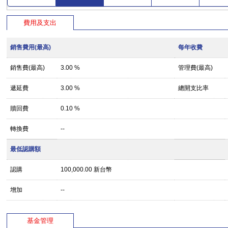
費用及支出
銷售費用(最高)
每年收費
銷售費(最高)
3.00 %
管理費(最高)
遞延費
3.00 %
總開支比率
贖回費
0.10 %
轉換費
--
最低認購額
認購
100,000.00 新台幣
增加
--
基金管理