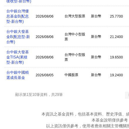
後收型-新台幣)
台中銀台灣優
息基金B(配息
台灣大型股票
新台幣
2026/08/06
25.7700
型-新台幣)
台中銀大發基
台灣中小型股
金B(配息型-新
新台幣
2026/08/06
21.2400
票
台幣)
台中銀大發基
台灣中小型股
金TISA(累積
新台幣
2026/08/06
19.6500
票
型-新台幣)
台中銀中國精
中國股票
新台幣
2026/08/05
19.2400
選成長基金
顯示第1至10筆資料，共29筆
本資訊之基金資料，包括基本資料、歷史淨值、
本基金說明僅供參考
以上資訊僅供參考，使用者應依相關主管機關