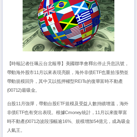
【時報記者任珮云台北報導】美國聯準會釋出停止升息訊號，
帶動海外股市11月以來表現亮眼，海外非債ETF也重拾漲勢並
帶動規模回升，其中又以抵押權型REITs的復華富時不動產
(00712)最吸金。
台股11月強彈，帶動台股ETF規模及受益人數持續增溫，海外
非債ETF也有突出表現。根據Cmoney統計，11月以來復華富
時不動產(00712)波段漲幅逾16%、規模增加54億元，成為吸金
人氣王。