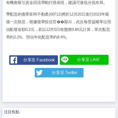
有機會吸引資金回流帶動行情表現，建議可逢低分批布局。
季配息的復華富時不動產(00712)將於12月20日進行2023年最
後一次除息，根據復華投信官��顯示，此次每受益權單位預
估配發金額0.2元，若以12月5日收盤價9.84元計算，單次配息
率約2.1%、預估年化配息率約8.4%。
分享至 LINE
分享至 Facebook
分享至 Twitter
注目焦點