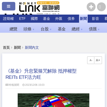
證期權
ETF
國際
基金
外匯
債券
新聞
影音
總覽
頭條
台股
基金
總經
債匯
▼
▼
▼
▼
首頁
新聞
新聞內文
A+
A-
《基金》升息緊箍咒解除 抵押權型
REITs ETF活力旺
時報新聞
2023/12/06 15:03