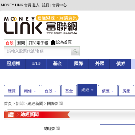
MONEY LINK 會員
登入
|
註冊
|
會員中心
設為首頁
台股
新聞
訂閱電子報
ETF
證期權
基金
國際
外匯
債券
總經
總覽
頭條
台股
基金
債匯
房產
首頁
>
新聞
>
總經新聞
>
國際新聞
總經新聞
總經新聞