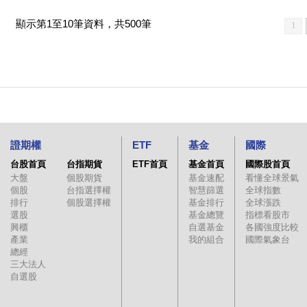
顯示第1至10筆資料，共500筆
1
證期權
ETF
基金
國際
台股首頁
台指期貨
ETF首頁
基金首頁
國際股首頁
大盤
個股期貨
基金速配
看懂全球景氣
個股
台指選擇權
智慧篩選
全球指數
排行
個股選擇權
基金排行
全球漲跌
選股
基金總覽
指標看股市
興櫃
自選基金
各國強度比較
產業
我的組合
國際氣象台
總經
三大法人
自選股