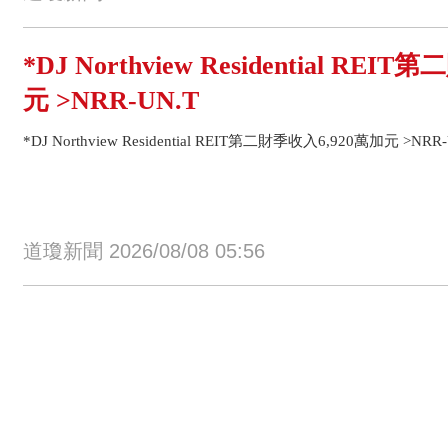
*DJ Northview Residential RE
元 >NRR-UN.T
*DJ Northview Residential REIT第二財季收入6,920萬加元 >NRR-
道瓊新聞 2026/08/08 05:56