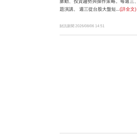
脈動、投資趨勢與操作策略。每週三
(詳全文)
題演講。 週三從台股大盤短...
財訊新聞 2026/08/06 14:51