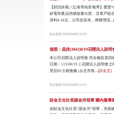
【財訊快報／記者李純君報導】愛普*(65
矽電容產品持續放量出貨，且客戶組合優
淨利4.18元，公司也宣布，將辦理現...
財訊新聞 2026/08/06 14:52
個股：晶技(3042)8/19召開法人說明
本公司召開法人說明會 符合條款第四條第X
日期：115/08/19 2.召開法人說明
(詳全文)
里拉B1大都會廳 (台北市敦...
財訊新聞 2026/08/06 14:51
財金文化社長謝金河領軍 國內最專業
由財金文化社長“謝金河”領軍，先