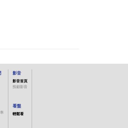
聞
影音
影音首頁
投顧影音
看盤
率
輕鬆看