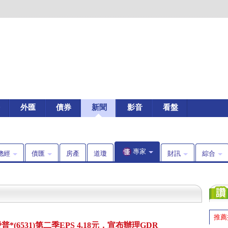
外匯
債券
新聞
影音
看盤
專家
總經
債匯
房產
道瓊
財訊
綜合
推薦
(6531)第二季EPS 4.18元，宣布辦理GDR