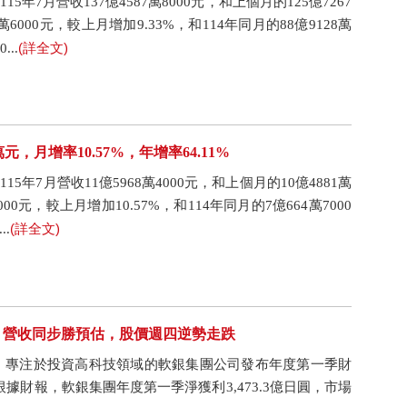
5年7月營收137億4587萬8000元，和上個月的125億7267
萬6000元，較上月增加9.33%，和114年同月的88億9128萬
(詳全文)
..
萬元，月增率10.57%，年增率64.11%
15年7月營收11億5968萬4000元，和上個月的10億4881萬
00元，較上月增加10.57%，和114年同月的7億664萬7000
(詳全文)
.
，營收同步勝預估，股價週四逆勢走跌
，專注於投資高科技領域的軟銀集團公司發布年度第一季財
據財報，軟銀集團年度第一季淨獲利3,473.3億日圓，市場