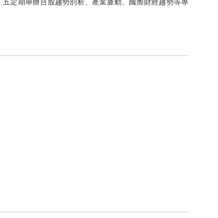
、五定期舉辦台股趨勢剖析、產業脈動、國際財經趨勢等專