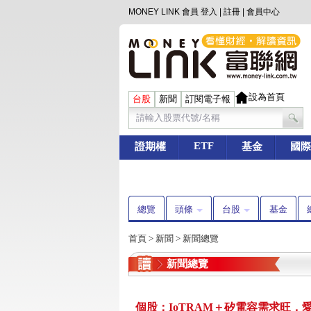
MONEY LINK 會員
登入
|
註冊
|
會員中心
設為首頁
台股
新聞
訂閱電子報
ETF
證期權
基金
國際
總覽
頭條
台股
基金
首頁
>
新聞
>
新聞總覽
新聞總覽
個股：IoTRAM＋矽電容需求旺，愛普*