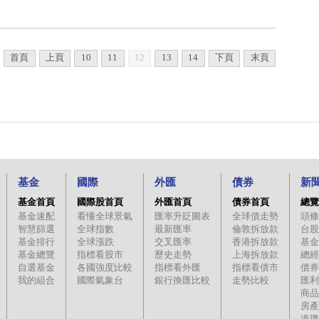
首頁
上頁
10
11
12
13
14
下頁
末頁
基金
國際
外匯
債券
新
基金首頁
國際股首頁
外匯首頁
債券首頁
總覽
基金速配
看懂全球景氣
匯率升貶圖表
全球債走勢
頭條
智慧篩選
全球指數
最新匯率
倫敦拆放款
台股
基金排行
全球漲跌
交叉匯率
香港拆放款
基金
基金總覽
指標看股市
歷史走勢
上海拆放款
總經
自選基金
各國強度比較
指標看外匯
指標看債市
債券
我的組合
國際氣象台
銀行換匯比較
走勢比較
匯利
商品
房產
道瓊