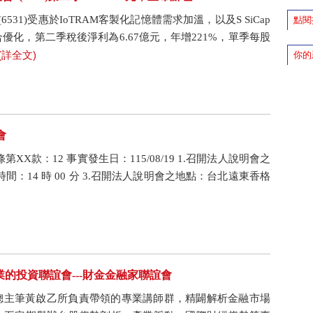
31)受惠於IoTRAM客製化記憶體需求加溫，以及S SiCap
點閱
化，第二季稅後淨利為6.67億元，年增221%，單季每股
(詳全文)
你的
會
X款：12 事實發生日：115/08/19 1.召開法人說明會之
會之時間：14 時 00 分 3.召開法人說明會之地點：台北遠東香格
的投資聯誼會---財金金融家聯誼會
探總主筆黃啟乙所負責帶領的專業講師群，精闢解析金融市場