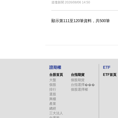
道瓊新聞 2026/08/06 14:50
顯示第111至120筆資料，共500筆
證期權
ETF
台股首頁
台指期貨
ETF首頁
大盤
個股期貨
個股
台指選擇���
排行
個股選擇權
選股
興櫃
產業
總經
三大法人
自選股