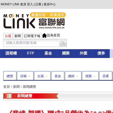
MONEY LINK 會員
登入
|
註冊
|
會員中心
設為首頁
台股
新聞
訂閱電子報
ETF
證期權
基金
國際
外匯
債券
總覽
頭條
台股
基金
總經
債匯
房產
首頁
>
新聞
>
新聞總覽
新聞總覽