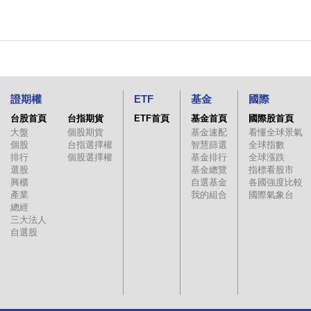
證期權
ETF
基金
國際
台股首頁
台指期貨
ETF首頁
基金首頁
國際股首頁
大盤
個股期貨
基金速配
看懂全球景氣
個股
台指選擇權
智慧篩選
全球指數
排行
個股選擇權
基金排行
全球漲跌
選股
基金總覽
指標看股市
興櫃
自選基金
各國強度比較
產業
我的組合
國際氣象台
總經
三大法人
自選股