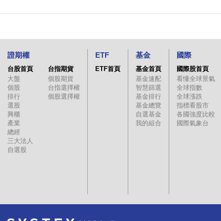
證期權
ETF
基金
國際
台股首頁
台指期貨
ETF首頁
基金首頁
國際股首頁
大盤
個股期貨
基金速配
看懂全球景氣
個股
台指選擇權
智慧篩選
全球指數
排行
個股選擇權
基金排行
全球漲跌
選股
基金總覽
指標看股市
興櫃
自選基金
各國強度比較
產業
我的組合
國際氣象台
總經
三大法人
自選股