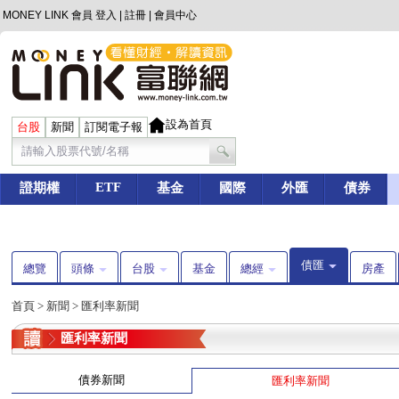
MONEY LINK 會員
登入
|
註冊
|
會員中心
設為首頁
台股
新聞
訂閱電子報
ETF
證期權
基金
國際
外匯
債券
債匯
總覽
頭條
台股
基金
總經
房產
首頁
>
新聞
>
匯利率新聞
匯利率新聞
債券新聞
匯利率新聞