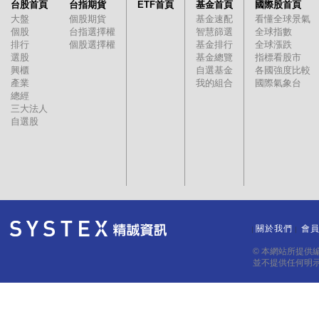
台股首頁
台指期貨
ETF首頁
基金首頁
國際股首頁
大盤
個股期貨
基金速配
看懂全球景氣
個股
台指選擇權
智慧篩選
全球指數
排行
個股選擇權
基金排行
全球漲跌
選股
基金總覽
指標看股市
興櫃
自選基金
各國強度比較
產業
我的組合
國際氣象台
總經
三大法人
自選股
關於我們
會
｜
｜
© 本網站所提供
並不提供任何明