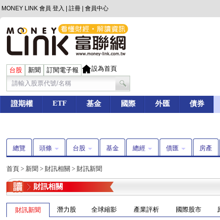
MONEY LINK 會員
登入
|
註冊
|
會員中心
設為首頁
台股
新聞
訂閱電子報
ETF
證期權
基金
國際
外匯
債券
總覽
頭條
台股
基金
總經
債匯
房產
首頁
>
新聞
>
財訊相關
>
財訊新聞
財訊相關
潛力股
全球縮影
產業評析
國際股市
財訊新聞