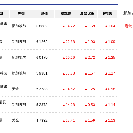
新加
型
幣別
淨值
標準差
夏普比率
β指數
-健康
新加坡幣
看此
6.8882
▲14.22
▲1.59
▲1.04
票
新加坡幣
6.1262
▲22.88
▲1.93
▲1.09
票
新加坡幣
6.0479
▲10.16
▲2.72
▲1.25
-科技
新加坡幣
5.9381
▲33.88
▲1.67
▲1.27
-健康
美金
5.3783
▲14.62
▲1.25
▲0.98
增長
新加坡幣
5.2373
▲14.28
▲0.53
▲1.14
票
美金
4.7832
▲25.41
▲1.59
▲1.13