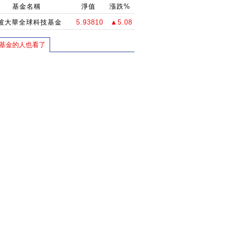
基金名稱
淨值
漲跌%
坡大華全球科技基金
5.93810
▲5.08
基金的人也看了