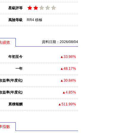
星級評等
風險等級
RR4 積極
資料日期：2026/08/04
去績效
年初至今
▲33.98%
一年
▲48.17%
收益率(年度化)
▲30.84%
收益率(年度化)
▲4.85%
累積報酬
▲511.99%
準指數