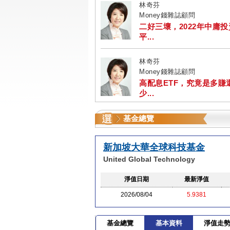
林奇芬
Money錢雜誌顧問
二好三壞，2022年中庸
平...
林奇芬
Money錢雜誌顧問
高配息ETF，究竟是多賺
少...
基金總覽
新加坡大華全球科技基金
United Global Technology
淨值日期
最新淨值
2026/08/04
5.9381
基金總覽
基本資料
淨值走