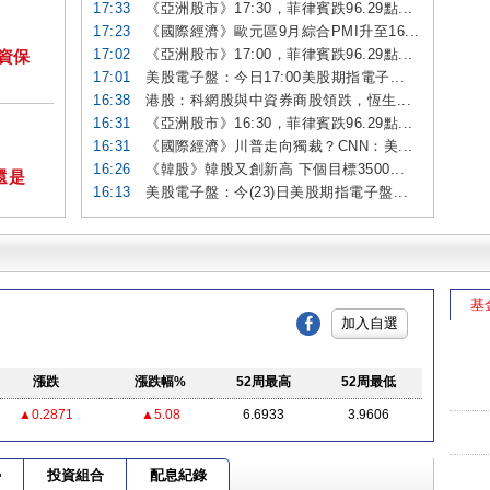
17:33
《亞洲股市》17:30，菲律賓跌96.29點...
17:23
《國際經濟》歐元區9月綜合PMI升至16...
17:02
《亞洲股市》17:00，菲律賓跌96.29點...
投資保
17:01
美股電子盤：今日17:00美股期指電子...
16:38
港股：科網股與中資券商股領跌，恆生...
16:31
《亞洲股市》16:30，菲律賓跌96.29點...
16:31
《國際經濟》川普走向獨裁？CNN：美...
16:26
《韓股》韓股又創新高 下個目標3500...
還是
16:13
美股電子盤：今(23)日美股期指電子盤...
基
加入自選
漲跌
漲跌幅%
52周最高
52周最低
▲0.2871
▲5.08
6.6933
3.9606
勢
投資組合
配息紀錄