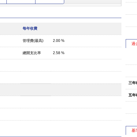
每年收費
管理費(最高)
2.00 %
過
總開支比率
2.58 %
三年
五年
基