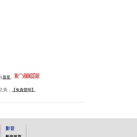
自
。
晨星
之責，
【免責聲明】
影音
影音首頁