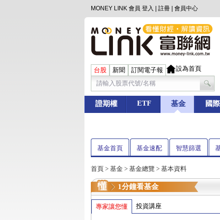
MONEY LINK 會員
登入
|
註冊
|
會員中心
設為首頁
台股
新聞
訂閱電子報
ETF
證期權
基金
國際
基金首頁
基金速配
智慧篩選
首頁
>
基金
> 基金總覽 > 基本資料
1分鐘看基金
投資講座
專家讓您懂