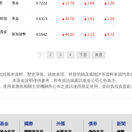
票
美金
4.7222
▲12.79
▲1.84
▲1.28
-科技
美金
4.6313
▲34.78
▲1.51
▲1.29
-貴金
新加坡幣
4.1642
▲44.22
▲1.13
▲0.73
1
2
3
4
下頁
末頁
包括基本資料、歷史淨值、績效表現、持股明細及風險評等資料來源均來
本基金說明僅供參考，所有資訊揭露以基金公司公告為主。
，使用者應依相關主管機關所公布之資訊使用規定使用，並自負投資盈虧
基金
國際
外匯
債券
新聞
基金首頁
國際股首頁
外匯首頁
債券首頁
總覽