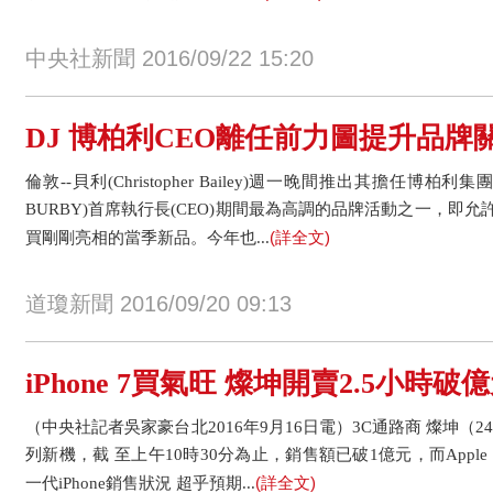
中央社新聞 2016/09/22 15:20
DJ 博柏利CEO離任前力圖提升品牌關
倫敦--貝利(Christopher Bailey)週一晚間推出其擔任博柏利集團(Burb
BURBY)首席執行長(CEO)期間最為高調的品牌活動之一，即
(詳全文)
買剛剛亮相的當季新品。今年也...
道瓊新聞 2016/09/20 09:13
iPhone 7買氣旺 燦坤開賣2.5小時破
（中央社記者吳家豪台北2016年9月16日電）3C通路商 燦坤（243
列新機，截 至上午10時30分為止，銷售額已破1億元，而Apple Wat
(詳全文)
一代iPhone銷售狀況 超乎預期...