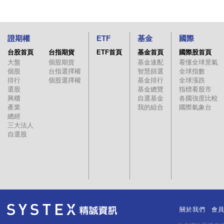
證期權
ETF
基金
國際
台股首頁
台指期貨
ETF首頁
基金首頁
國際股首頁
大盤
個股期貨
基金速配
看懂全球景氣
個股
台指選擇權
智慧篩選
全球指數
排行
個股選擇權
基金排行
全球漲跌
選股
基金總覽
指標看股市
興櫃
自選基金
各國強度比較
產業
我的組合
國際氣象台
總經
三大法人
自選股
關於我們
會
｜
｜