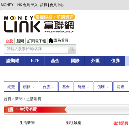
MONEY LINK 會員
登入
|
註冊
|
會員中心
設為首頁
台股
新聞
訂閱電子報
ETF
證期權
基金
國際
外匯
債券
總覽
頭條
台股
基金
總經
債匯
房產
首頁
>
新聞
>
生活消費
生活消費
生活新聞
影視娛樂
生活消費