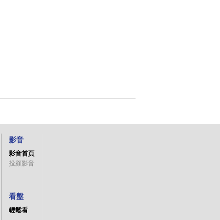
影音
影音首頁
投顧影音
看盤
輕鬆看