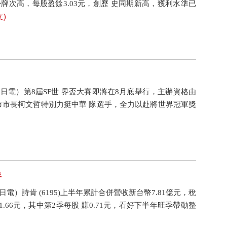
創掛牌次高，每股盈餘3.03元，創歷 史同期新高，獲利水準已
文)
15日電）第8屆SF世 界盃大賽即將在8月底舉行，主辦資格由
台北市市長柯文哲特別力挺中華 隊選手，全力以赴將世界冠軍獎
年
日電）詩肯 (6195)上半年累計合併營收新台幣7.81億元，稅
S)1.66元，其中第2季每股 賺0.71元，看好下半年旺季帶動整