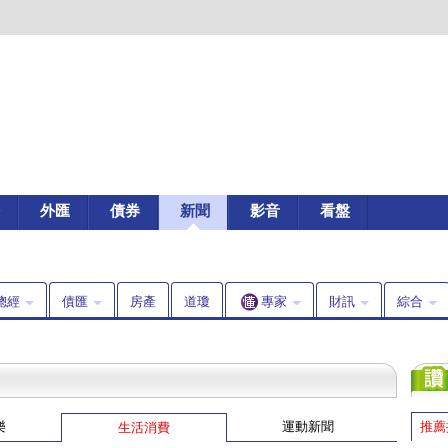
外匯
債券
新聞
影音
看盤
總經
債匯
房產
道瓊
專家
財訊
綜合
樂
運動新聞
推薦
生活消費