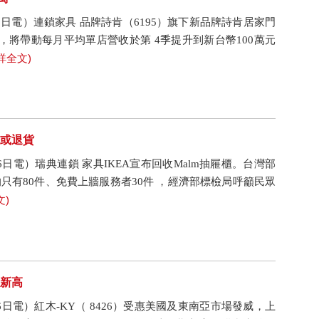
18日電）連鎖家具 品牌詩肯（6195）旗下新品牌詩肯居家門
，將帶動每月平均單店營收於第 4季提升到新台幣100萬元
詳全文)
牆或退貨
6日電）瑞典連鎖 家具IKEA宣布回收Malm抽屜櫃。台灣部
只有80件、免費上牆服務者30件 ，經濟部標檢局呼籲民眾
文)
創新高
6日電）紅木-KY（ 8426）受惠美國及東南亞市場發威，上