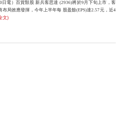
0日電）百貨類股 新兵客思達 (2936)將於9月下旬上市，客
局效應發揮，今年上半年每 股盈餘(EPS)達2.57元，近4
全文)