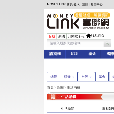
MONEY LINK 會員
登入
|
註冊
|
會員中心
設為首頁
台股
新聞
訂閱電子報
ETF
證期權
基金
國際
總覽
頭條
台股
基金
首頁
>
新聞
>
生活消費
生活消費
生活新聞
影視娛