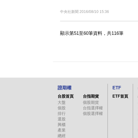
中央社新聞 2016/08/10 15:36
顯示第51至60筆資料，共116筆
證期權
ETF
台股首頁
台指期貨
ETF首頁
大盤
個股期貨
個股
台指選擇權
排行
個股選擇權
選股
興櫃
產業
總經