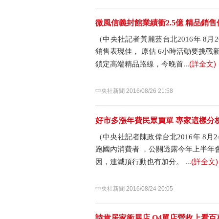
微風信義封館業績衝2.5億 精品銷售
（中央社記者黃麗芸台北2016年 8
銷售表現佳， 原估 6小時活動要挑戰新
(詳全文)
鎖定高端精品路線，今晚首...
中央社新聞 2016/08/26 21:58
好市多漲年費民眾買單 專家這樣分
（中央社記者陳政偉台北2016年 8
跑國內消費者 ，公關透露今年上半年
(詳全文)
因，連滅頂行動也有加分。 ...
中央社新聞 2016/08/24 20:05
詩肯居家衝展店 Q4單店營收上看百