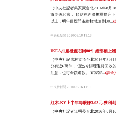
（中央社記者吳家豪台北2016年8月
市突破20家， 預估在經濟規模提升下
(
以上，明年目標門市總數增加 到30...
中央社新聞 2016/08/18 13:13
IKEA抽屜櫃僅召回80件 經部籲上
（中央社記者林孟汝台北2016年8月1
分有近6萬件， 但迄今辦理退貨回收的
(詳全
注意，也可全額退款。 宜家家...
中央社新聞 2016/08/16 11:11
紅木-KY上半年每股賺3.03元 獲利
（中央社記者江明晏台北2016年8月1