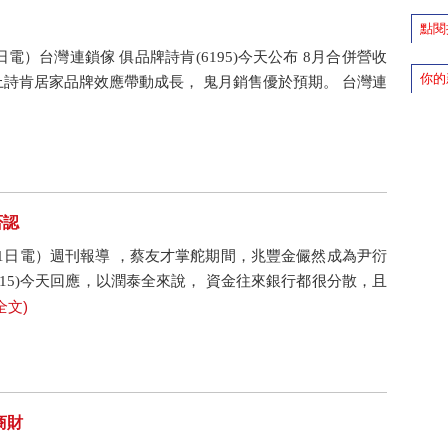
點閱
日電）台灣連鎖傢 俱品牌詩肯(6195)今天公布 8月合併營收
你的
加上詩肯居家品牌效應帶動成長， 鬼月銷售優於預期。 台灣連
否認
月31日電）週刊報導 ，蔡友才掌舵期間，兆豐金儼然成為尹衍
915)今天回應，以潤泰全來說， 資金往來銀行都很分散，且
全文)
商財