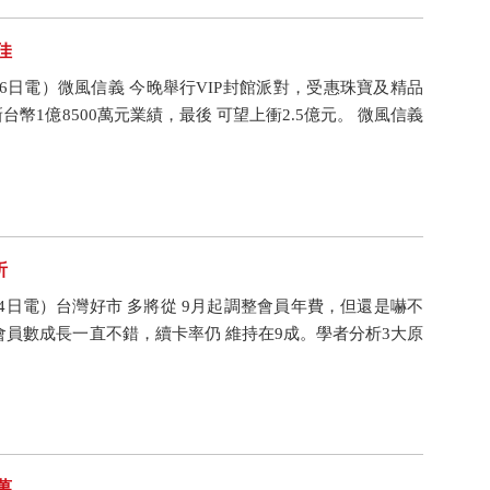
佳
月26日電）微風信義 今晚舉行VIP封館派對，受惠珠寶及精品
台幣1億8500萬元業績，最後 可望上衝2.5億元。 微風信義
析
月24日電）台灣好市 多將從 9月起調整會員年費，但還是嚇不
會員數成長一直不錯，續卡率仍 維持在9成。學者分析3大原
萬