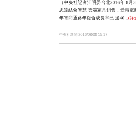
（中央社記者江明晏台北2016年 8月3
思達結合智慧 雲端家具銷售，受惠電商布
(詳
年電商通路年複合成長率已 逾40...
中央社新聞 2016/08/30 15:17