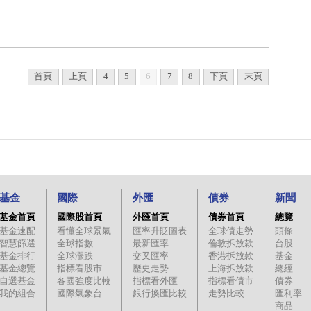
首頁
上頁
4
5
6
7
8
下頁
末頁
基金
國際
外匯
債券
新聞
基金首頁
國際股首頁
外匯首頁
債券首頁
總覽
基金速配
看懂全球景氣
匯率升貶圖表
全球債走勢
頭條
智慧篩選
全球指數
最新匯率
倫敦拆放款
台股
基金排行
全球漲跌
交叉匯率
香港拆放款
基金
基金總覽
指標看股市
歷史走勢
上海拆放款
總經
自選基金
各國強度比較
指標看外匯
指標看債市
債券
我的組合
國際氣象台
銀行換匯比較
走勢比較
匯利率
商品