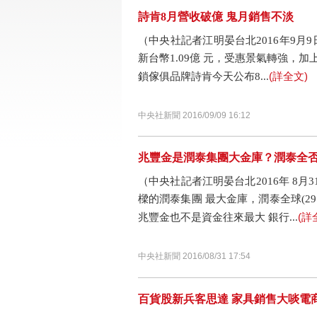
詩肯8月營收破億 鬼月銷售不淡
（中央社記者江明晏台北2016年9月9
新台幣1.09億 元，受惠景氣轉強，
(詳全文)
鎖傢俱品牌詩肯今天公布8...
中央社新聞 2016/09/09 16:12
兆豐金是潤泰集團大金庫？潤泰全
（中央社記者江明晏台北2016年 8
樑的潤泰集團 最大金庫，潤泰全球(2
(詳
兆豐金也不是資金往來最大 銀行...
中央社新聞 2016/08/31 17:54
百貨股新兵客思達 家具銷售大啖電